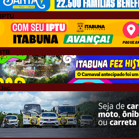
IPTU
ITB
Jaç.