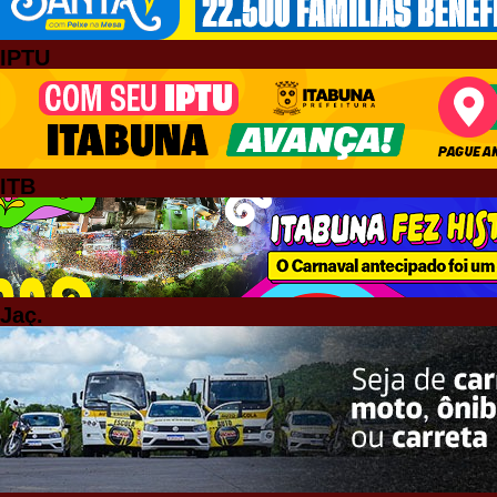
IPTU
ITB
Jaç.