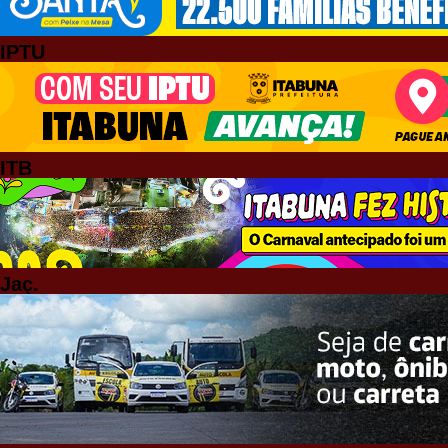
IPTU
ITB
Jaç.