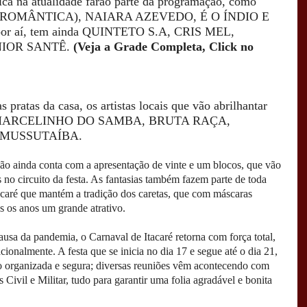
ca na atualidade farão parte da programação, como
 ROMÂNTICA), NAIARA AZEVEDO, É O ÍNDIO E
or aí, tem ainda QUINTETO S.A, CRIS MEL,
IOR SANTÊ.
(Veja a Grade Completa, Click no
s pratas da casa, os artistas locais que vão abrilhantar
ade: MARCELINHO DO SAMBA, BRUTA RAÇA,
 MUSSUTAÍBA.
ão ainda conta com a apresentação de vinte e um blocos, que vão
os no circuito da festa. As fantasias também fazem parte de toda
tacaré que mantém a tradição dos caretas, que com máscaras
s os anos um grande atrativo.
ausa da pandemia, o Carnaval de Itacaré retorna com força total,
cionalmente. A festa que se inicia no dia 17 e segue até o dia 21,
o organizada e segura; diversas reuniões vêm acontecendo com
s Civil e Militar, tudo para garantir uma folia agradável e bonita