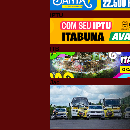
IPTU
ITB
Jaç.