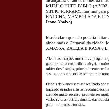
alcançadas.
Grandes nomes da músi
MURILO
HUFF, PABLO (A VOZ
SINHO FERRARY. mas não para p
KATRINA, MAMBOLADA E JUN
Ícone Abaixo)
Mas é claro que não poderia faltar a
ainda mais o Carnaval da cid
AMASSA, ZALELA E KASA 8 E
Além das atrações musicais, a programaç
garantir muita cor, brilho e alegria a tod
mítica dos festejos, principalmente em I
assustadoras e coloridas se tornaram todo
Depois de 2 anos sem ser realizado por c
trazendo grandes artistas reconhecidos na
além de muito sucesso, promete ser muit
vários setores, principalmente das Polícia
para moradores e turistas.