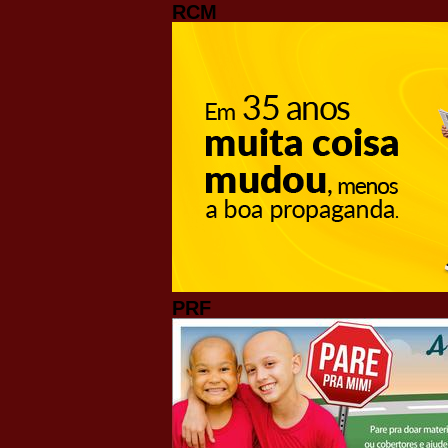
RCM
PRF