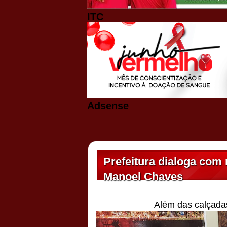
ITC
Adsense
Prefeitura dialoga com
Manoel Chaves
Além das calçadas