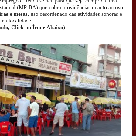
, Emprego e Renda se deu para que seja cumprida uma
 Estadual (MP-BA) que cobra providências quanto ao
uso
iras e mesas,
uso desordenado das atividades sonoras e
 na localidade.
udo, Click no Ícone Abaixo)