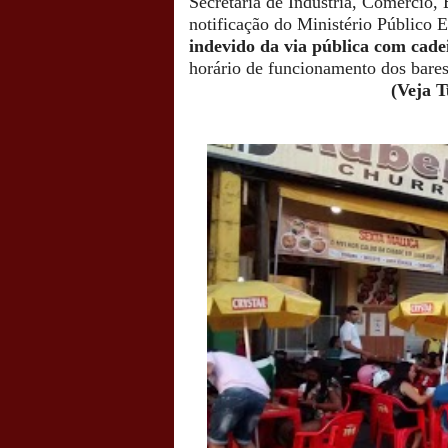
Secretaria de Indústria, Comércio
notificação do Ministério Público
indevido da via pública com cade
horário de funcionamento dos bares
(Veja T