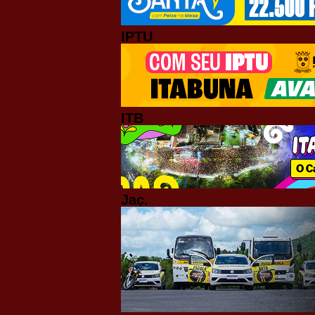
IPTU
ITB
Jaç.