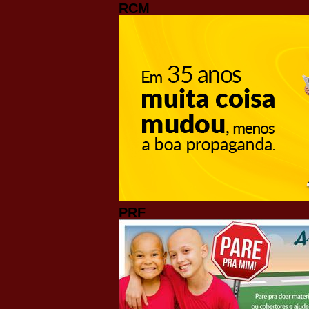
RCM
PRF