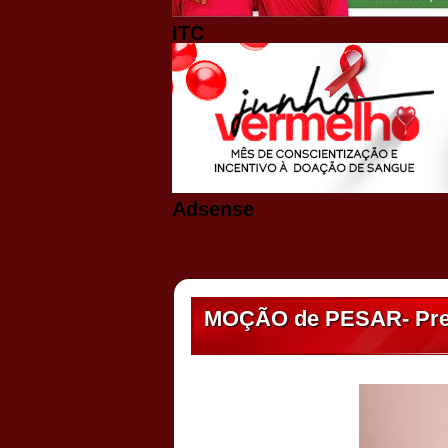
ITC
Adsense
MOÇÃO de PESAR- Pref