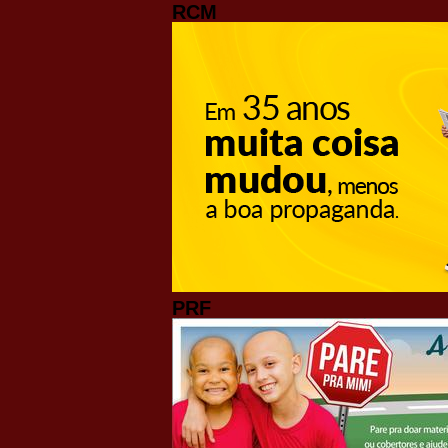
RCM
PRF