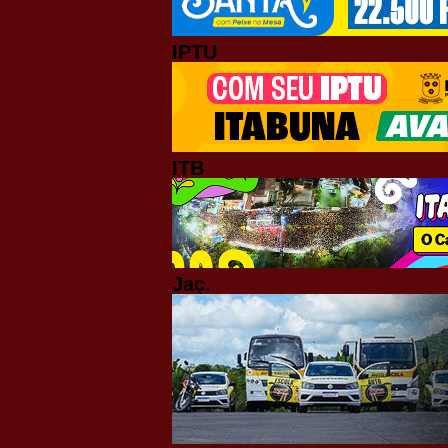
IPTU
ITB
Jaç.