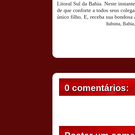
Litoral Sul da Bahia.
Neste instant
de que conforte a todos seus colega
único filho. E, receba sua bondosa
Itabuna, Bahia
Postado por
CHAPARRAUS
às
21:01
0 comentários: