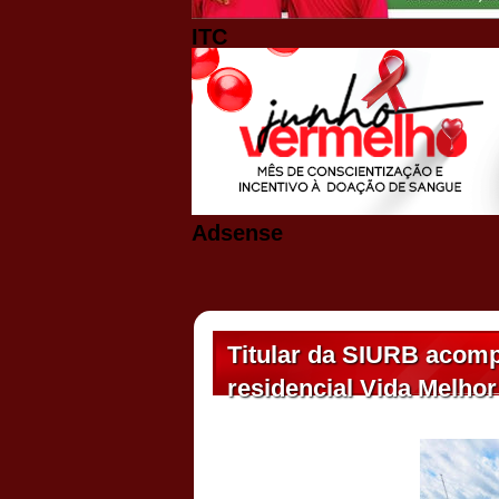
ITC
Adsense
Titular da SIURB acomp
residencial Vida Melhor 