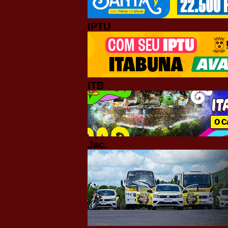
IPTU
ITB
Jaç.