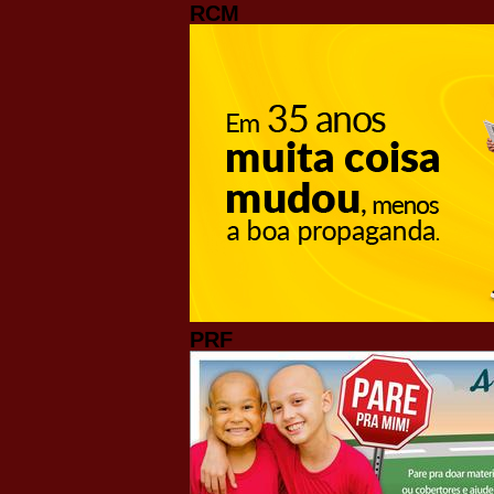
RCM
PRF