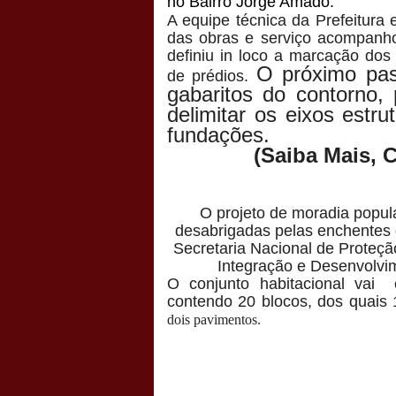
no Bairro Jorge Amado.
A equipe técnica da Prefeitura
das obras e serviço acompanho
definiu in loco a marcação dos
O próximo pas
de prédios.
gabaritos do contorno,
delimitar os eixos estru
fundações.
(Saiba Mais, 
O projeto de moradia popula
desabrigadas pelas enchentes
Secretaria Nacional de Proteçã
Integração e Desenvolvim
O conjunto habitacional vai 
contendo 20 blocos, dos quais
dois pavimentos.
Postado por
CHAPARRAUS
às
20:44