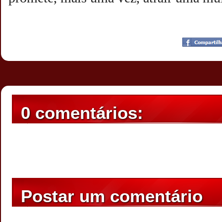
Postado por
CHAPARRAUS
às
20:43
0 comentários:
Postar um comentário