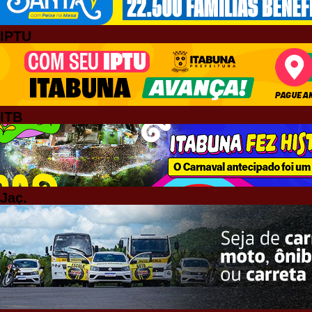
IPTU
ITB
Jaç.