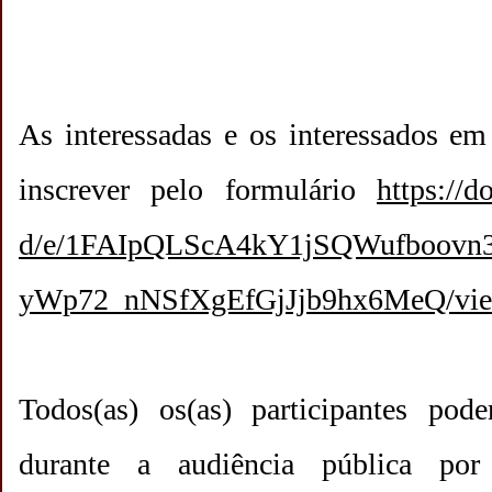
As interessadas e os interessados em 
inscrever pelo formulário
https://d
d/e/
1FAIpQLScA4kY1jSQWufboovn
yWp72_nNSfXgEfGjJjb9hx6MeQ/
vi
Todos(as) os(as) participantes pode
durante a audiência pública po