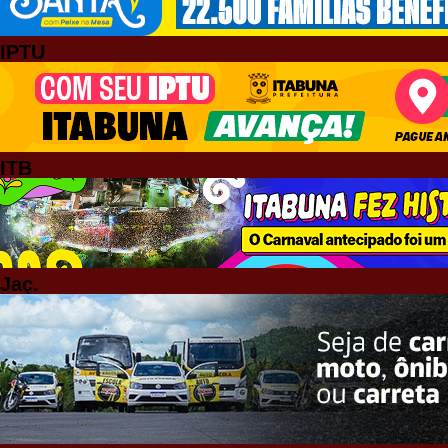
IPTU
ITB
Jaç.