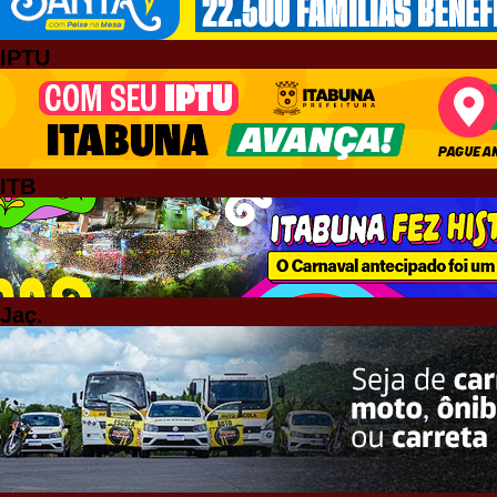
IPTU
ITB
Jaç.