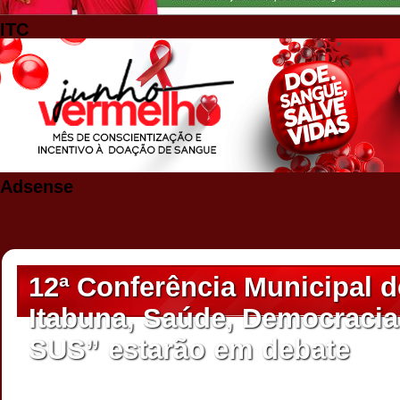
ITC
Adsense
12ª Conferência Municipal 
Itabuna, Saúde, Democracia
SUS” estarão em debate