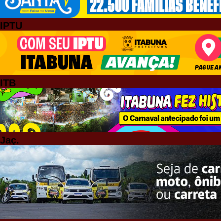
IPTU
ITB
Jaç.