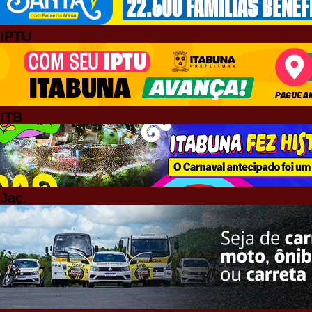
IPTU
ITB
Jaç.