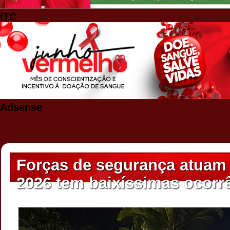
ITC
Adsense
Forças de segurança atuam f
2026 tem baixíssimas ocorrê