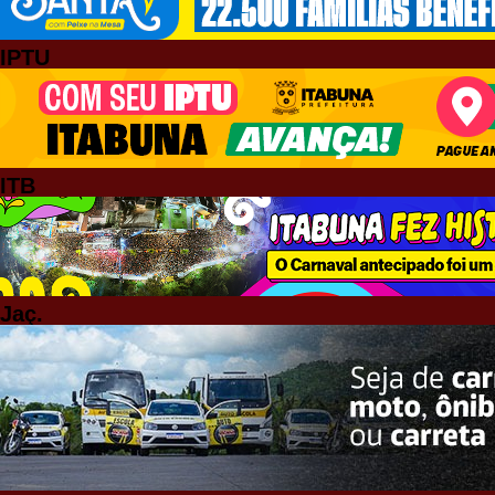
IPTU
ITB
Jaç.