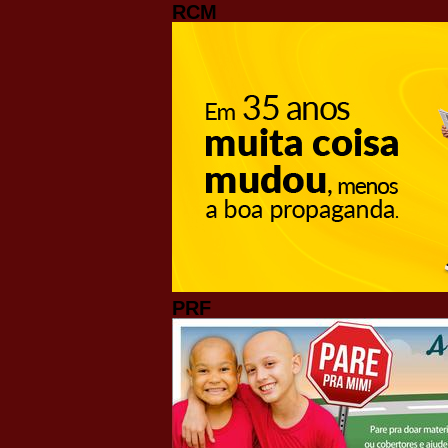
RCM
PRF