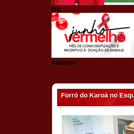
ITC
Adsense
Forró do Karoá no Esqu