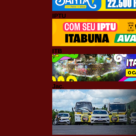
IPTU
ITB
Jaç.