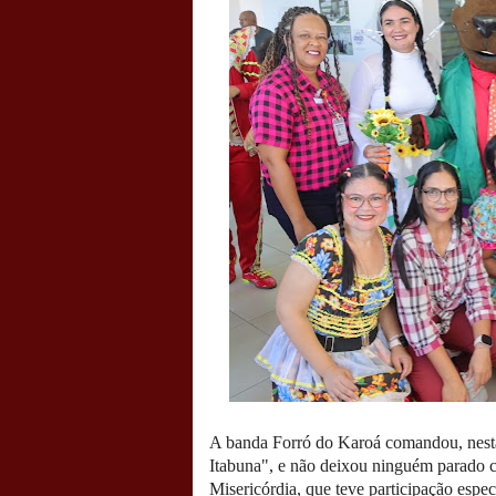
A banda Forró do Karoá comandou, nesta 
Itabuna", e não deixou ninguém parado co
Misericórdia, que teve participação esp