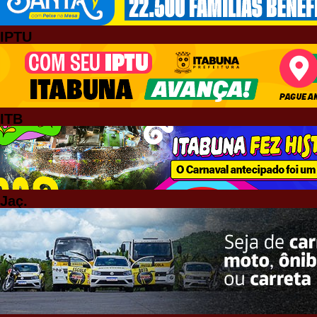
IPTU
ITB
Jaç.