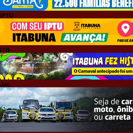
IPTU
ITB
Jaç.