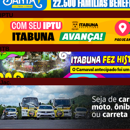
IPTU
ITB
Jaç.