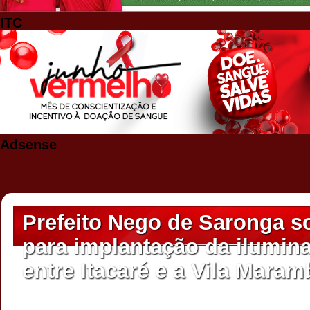
ITC
Adsense
Prefeito Nego de Saronga so
para implantação da ilumin
entre Itacaré e a Vila Maram