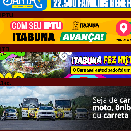
IPTU
ITB
Jaç.