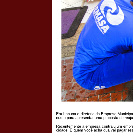
Em Itabuna a diretoria da Empresa Municip
custo para apresentar uma proposta de reaju
Recentemente a empresa contraiu um emprés
cidade.
E quem você acha qua vai pagar es