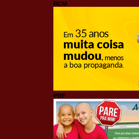
RCM
PRF