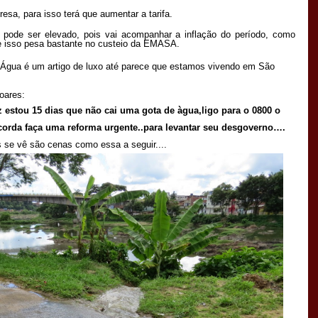
esa, para isso terá que aumentar a tarifa.
pode ser elevado, pois vai acompanhar a inflação do período, como
que isso pesa bastante no custeio da EMASA.
 Água é um artigo de luxo até parece que estamos vivendo em São
oares:
z estou 15 dias que não cai uma gota de àgua,ligo para o 0800 o
orda faça uma reforma urgente..para levantar seu desgoverno….
s se vê são cenas como essa a seguir....