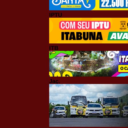
IPTU
ITB
Jaç.