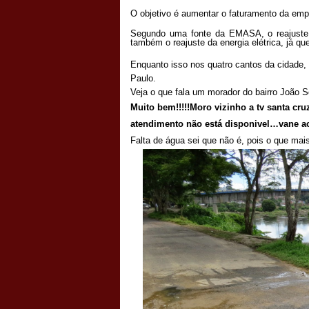
O objetivo é aumentar o faturamento da empr
Segundo uma fonte da EMASA, o reajuste 
também o reajuste da energia elétrica, já 
Enquanto isso nos quatro cantos da cidade,
Paulo.
Veja o que fala um morador do bairro João S
Muito bem!!!!!Moro vizinho a tv santa cru
atendimento não está disponivel…vane ac
Falta de água sei que não é, pois o que mai