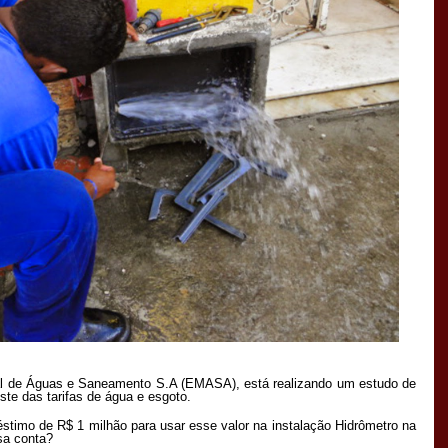
al de Águas e Saneamento S.A (EMASA), está realizando um estudo de
ste das tarifas de água e esgoto.
timo de R$ 1 milhão para usar esse valor na instalação Hidrômetro na
sa conta?