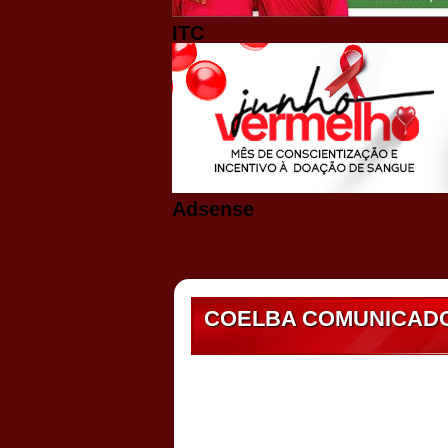
ITC
Adsense
COELBA COMUNICADO