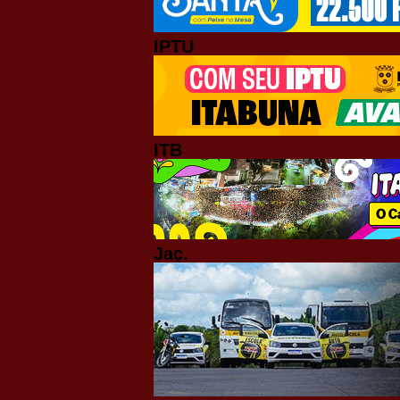
IPTU
ITB
Jaç.