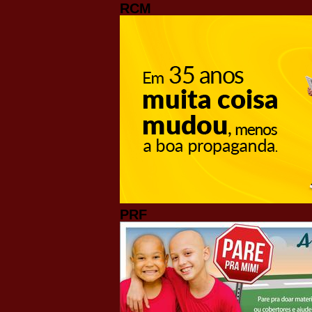
RCM
PRF