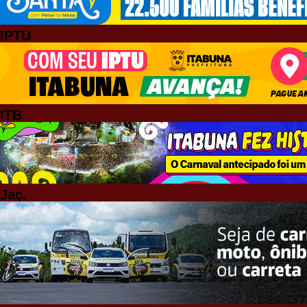
IPTU
ITB
Jaç.