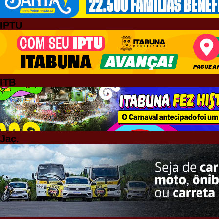
IPTU
ITB
Jaç.