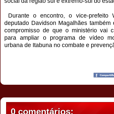
social da região sul e extremo-sul do esta
Durante o encontro, o vice-prefeito
deputado Davidson Magalhães também ob
compromisso de que o ministério vai c
para ampliar o programa de vídeo m
urbana de Itabuna no combate e prevenç
Postado por
CHAPARRAUS
às
18:28
0 comentários: