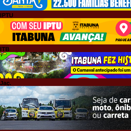
IPTU
ITB
Jaç.