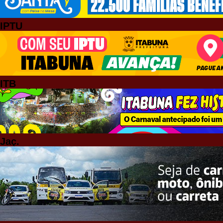
IPTU
ITB
Jaç.