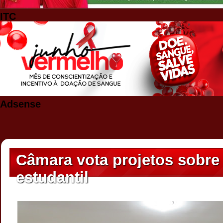
ITC
Adsense
Câmara vota projetos sobr
estudantil