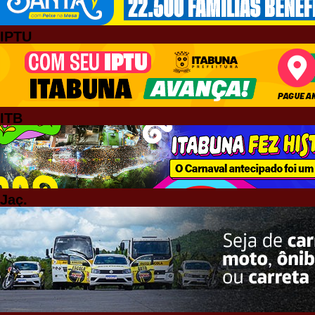
IPTU
ITB
Jaç.