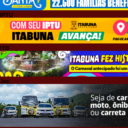
IPTU
ITB
Jaç.