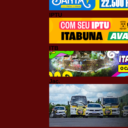
IPTU
ITB
Jaç.