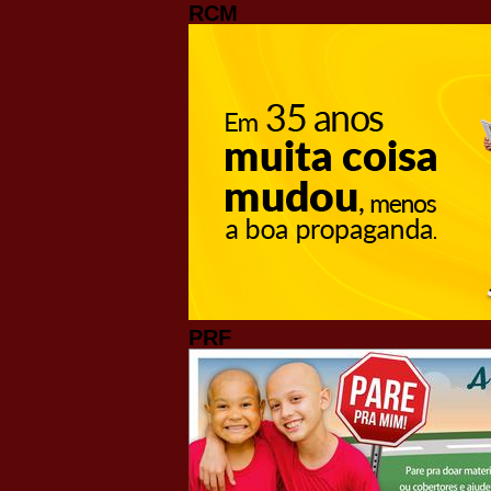
RCM
PRF