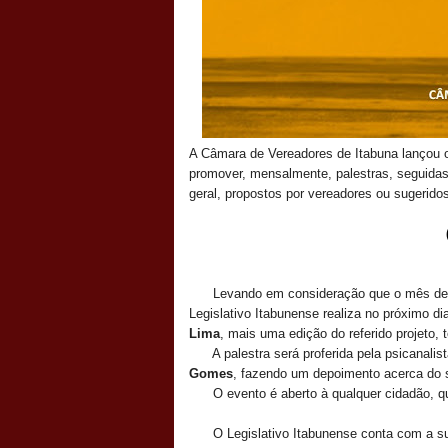
A Câmara de Vereadores de Itabuna lançou
promover, mensalmente, palestras, seguida
geral, propostos por vereadores ou sugerido
Levando em consideração que o mês de se
Legislativo Itabunense realiza no próximo d
Lima
, mais uma edição do referido projeto
A palestra será proferida pela psicanalis
Gomes
, fazendo um depoimento acerca do 
O evento é aberto à qualquer cidadão, que
O Legislativo Itabunense conta com a su