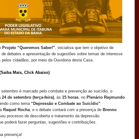
 o
Projeto “Queremos Saber!”
, iniciativa que tem o objetivo de
s de debates e apresentação de sugestões sobre temas de interesse
s pelos cidadãos, por meio da Ouvidoria desta Casa.
(Saiba Mais, Click Abaixo)
tembro é marcado pelo combate e prevenção ao suicídio, o
ia
24 de setembro (terça-feira)
, às
15 horas
, no
Plenário Raymundo
, tendo como tema
“Depressão e Combate ao Suicídio”
.
ta
Raquel Rocha
, e o debate contará com a presença de
Brenno
seu processo de descoberta e tratamento da depressão.
 poderá fazer perguntas, sugestões e contribuições.
a presença!