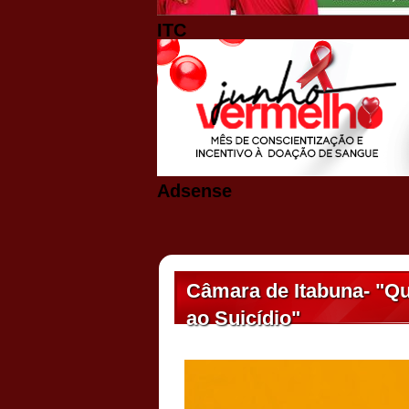
ITC
Adsense
Câmara de Itabuna- "Q
ao Suicídio"