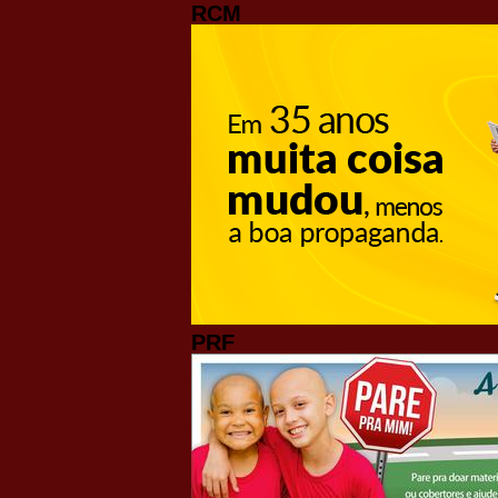
RCM
PRF