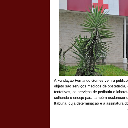
A Fundação Fernando Gomes vem a público re
objeto são serviços médicos de obstetrícia,
tentativas, os serviços de pediatria e labo
colhendo o ensejo para também esclarecer q
Itabuna, cuja determinação é a assinatura d