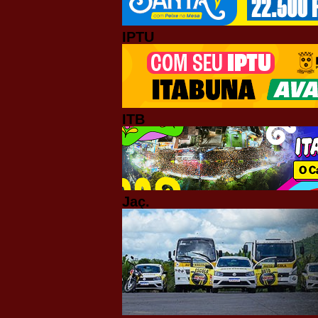
IPTU
ITB
Jaç.