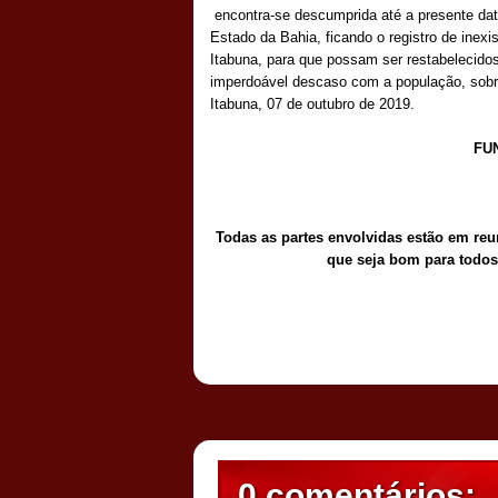
encontra-se descumprida até a presente data
Estado da Bahia, ficando o registro de inexi
Itabuna, para que possam ser restabelecidos 
imperdoável descaso com a população, sobr
Itabuna, 07 de outubro de 2019.
FU
Todas as partes envolvidas estão em reu
que seja bom para todos
Postado por
CHAPARRAUS
às
18:19
0 comentários: