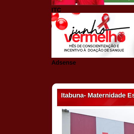
ITC
Adsense
Itabuna- Maternidade