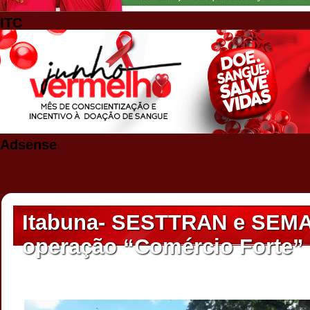
ITC
Adsense
Itabuna- SESTTRAN e SEMA
operação “Comércio Forte”