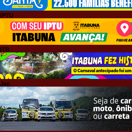
IPTU
ITB
Jaç.