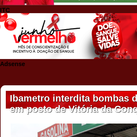
ITC
Adsense
Ibametro interdita bombas 
em posto de Vitória da Conq