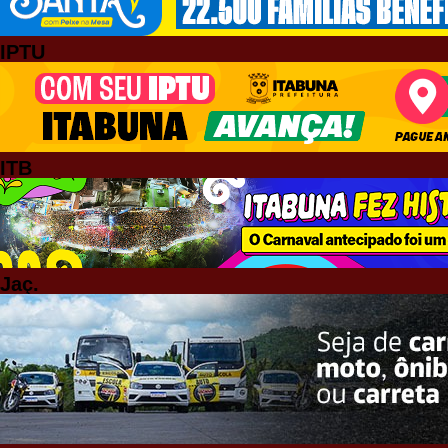
IPTU
ITB
Jaç.