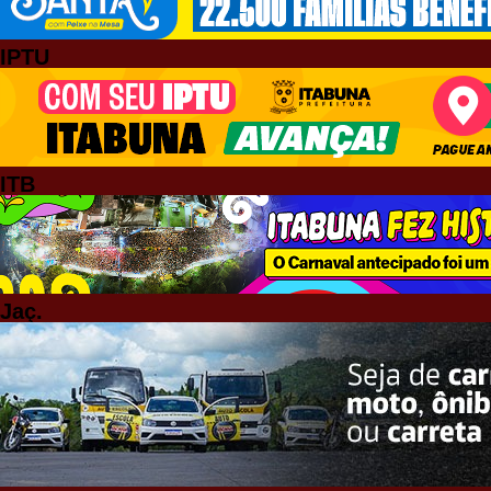
IPTU
ITB
Jaç.