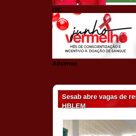
ITC
Adsense
Sesab abre vagas de re
HBLEM