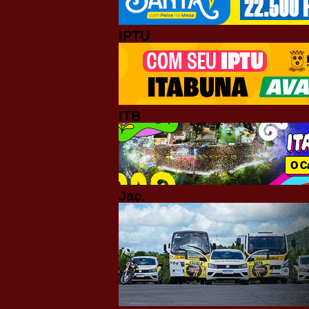
IPTU
ITB
Jaç.