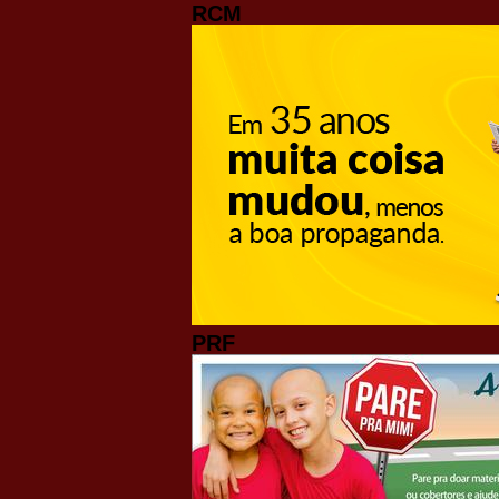
RCM
PRF