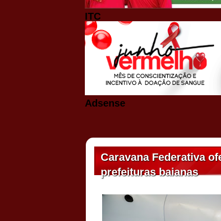
ITC
Adsense
Caravana Federativa ofe
prefeituras baianas