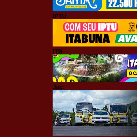
IPTU
ITB
Jaç.