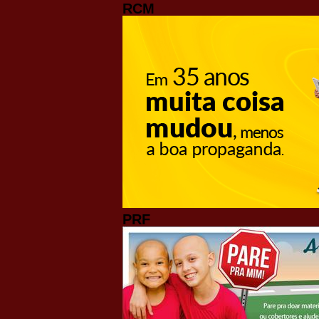
RCM
PRF