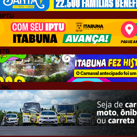
IPTU
ITB
Jaç.