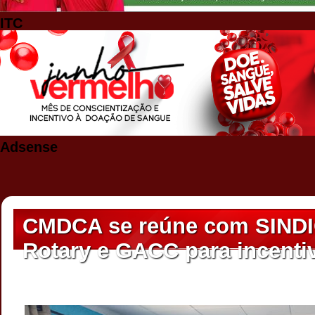
ITC
Adsense
CMDCA se reúne com SIND
Rotary e GACC para incenti