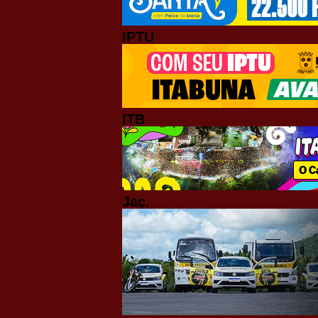
IPTU
ITB
Jaç.