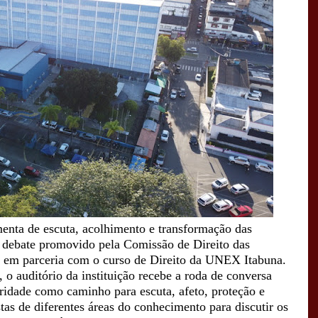
menta
de
escuta
,
acolhimento
e
transformação
das
debate
promovido
pela
Comissão
de
Direito
das
em
parceria
com
o
curso
de
Direito
da
UNEX
Itabuna
.
,
o
auditório
da
instituição
recebe
a
roda
de
conversa
aridade
como
caminho
para
escuta
,
afeto
,
proteção
e
stas
de
diferentes
áreas
do
conhecimento
para
discutir
os