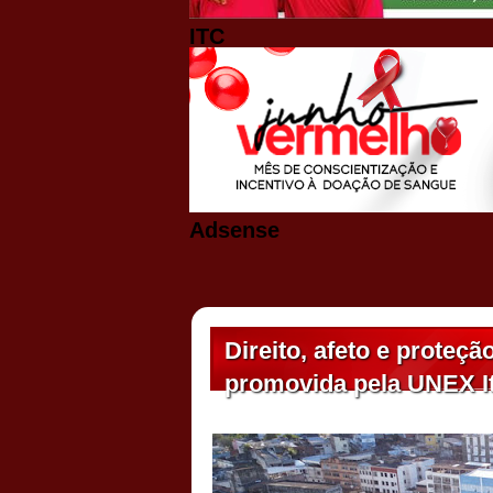
ITC
Adsense
Direito, afeto e proteç
promovida pela UNEX I