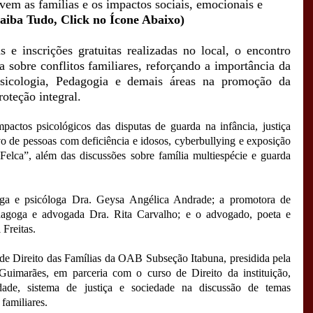
lvem
as
famílias
e
os
impactos
sociais
,
emocionais
e
aiba Tudo, Click no Ícone Abaixo)
as
e
inscrições
gratuitas
realizadas
no
local
,
o
encontro
a
sobre
conflitos
familiares
,
reforçando
a
importância
da
sicologia
,
Pedagogia
e
demais
áreas
na
promoção
da
roteção
integral
.
mpactos
psicológicos
das
disputas
de
guarda
na
infância
,
justiça
vo
de
pessoas
com
deficiência
e
idosos
,
cyberbullying
e
exposição
Felca
”,
além
das
discussões
sobre
família
multiespécie
e
guarda
ga
e
psicóloga
Dra
.
Geysa
Angélica
Andrade
;
a
promotora
de
dagoga
e
advogada
Dra
.
Rita
Carvalho
;
e
o
advogado
,
poeta
e
l
Freitas
.
de
Direito
das
Famílias
da
OAB
Subseção
Itabuna
,
presidida
pela
Guimarães
,
em
parceria
com
o
curso
de
Direito
da
instituição
,
dade
,
sistema
de
justiça
e
sociedade
na
discussão
de
temas
familiares
.