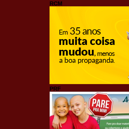
RCM
PRF