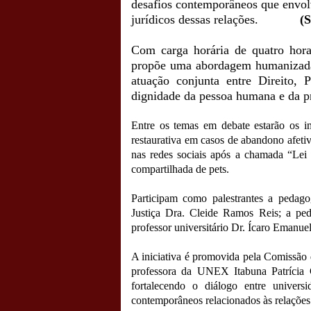
desafios
contemporâneos
que
envo
jurídicos
dessas
relações
.
(S
Com
carga
horária
de
quatro
hor
propõe
uma
abordagem
humanizad
atuação
conjunta
entre
Direito
,
P
dignidade
da
pessoa
humana
e
da
p
Entre
os
temas
em
debate
estarão
os
i
restaurativa
em
casos
de
abandono
afeti
nas
redes
sociais
após
a
chamada
“
Lei
compartilhada
de
pets
.
Participam
como
palestrantes
a
pedago
Justiça
Dra
.
Cleide
Ramos
Reis
;
a
pe
professor
universitário
Dr
.
Ícaro
Emanue
A
iniciativa
é
promovida
pela
Comissão
professora
da
UNEX
Itabuna
Patrícia
fortalecendo
o
diálogo
entre
universi
contemporâneos
relacionados
às
relações