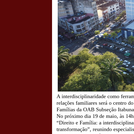
A
interdisciplinaridade
como
ferra
relações
familiares
será
o
centro
do
Famílias
da
OAB
Subseção
Itabuna
No
próximo
dia
19
de
maio
,
às
14
h
“
Direito
e
Família
:
a
interdisciplin
transformação
”,
reunindo
especiali