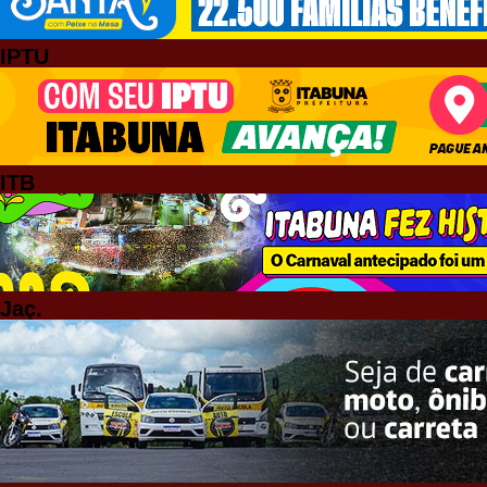
IPTU
ITB
Jaç.