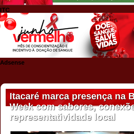
ITC
Adsense
Itacaré marca presença na 
Week com sabores, conexõe
representatividade local