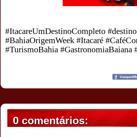
#ItacareUmDestinoCompleto #destin
#BahiaOrigemWeek #Itacaré #CaféC
#TurismoBahia #GastronomiaBaiana
Postado por
CHAPARRAUS
às
20:01
0 comentários: