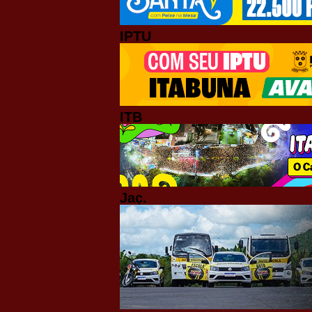
IPTU
ITB
Jaç.