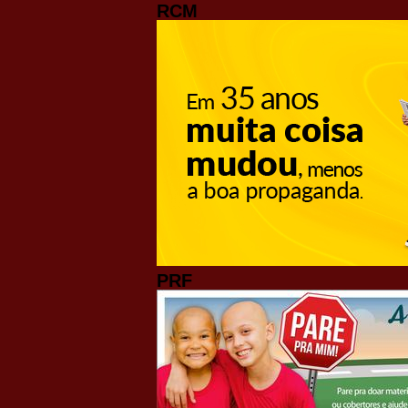
RCM
PRF