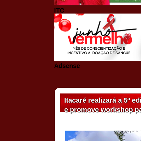
ITC
Adsense
Itacaré realizará a 5ª 
e promove workshop par