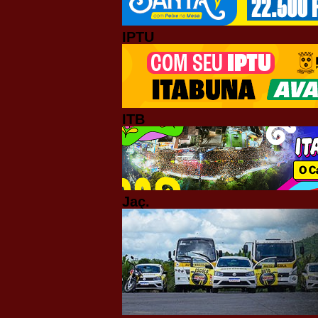
IPTU
ITB
Jaç.