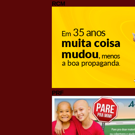
RCM
PRF