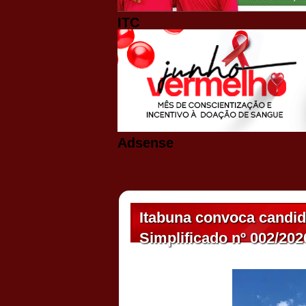
ITC
Adsense
Itabuna convoca candid
Simplificado nº 002/202