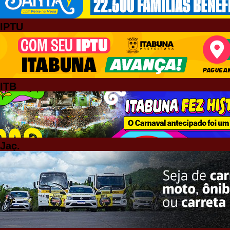
IPTU
ITB
Jaç.