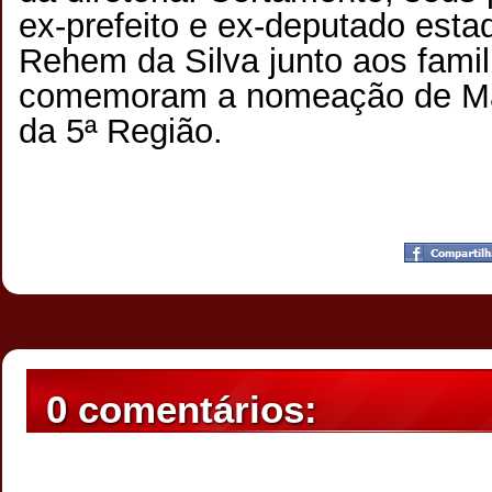
ex-prefeito e ex-deputado esta
Rehem da Silva junto aos famil
comemoram a nomeação de Ma
da 5ª Região.
Postado por
CHAPARRAUS
às
19:01
0 comentários: