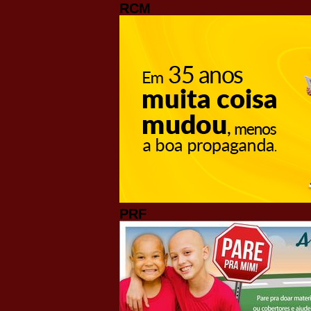
RCM
PRF