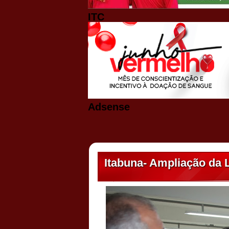
ITC
Adsense
Itabuna- Ampliação da