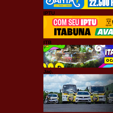
IPTU
ITB
Jaç.