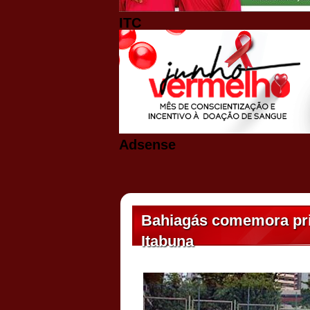
ITC
Adsense
Bahiagás comemora prim
Itabuna