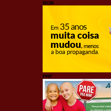
RCM
PRF