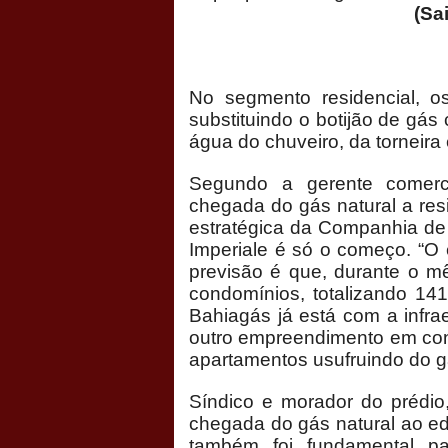
(Saiba Mais, C
No segmento residencial, os
substituindo o botijão de gá
água do chuveiro, da torneira 
Segundo a gerente comerci
chegada do gás natural a resi
estratégica da Companhia de 
Imperiale é só o começo. “O 
previsão é que, durante o m
condomínios, totalizando 141
Bahiagás já está com a infrae
outro empreendimento em cons
apartamentos usufruindo do gá
Síndico e morador do prédio
chegada do gás natural ao ed
também foi fundamental pa