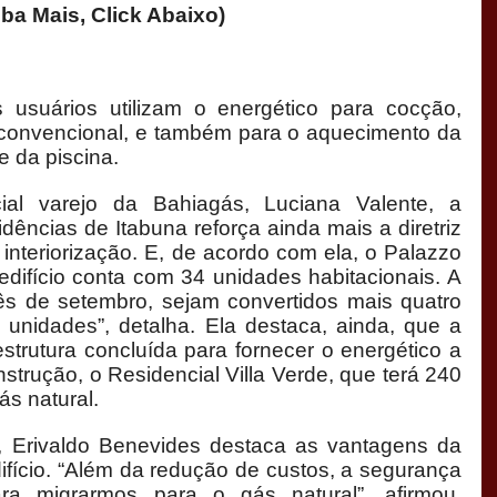
lick Abaixo)
 usuários utilizam o energético para cocção,
s convencional, e também para o aquecimento da
e da piscina.
al varejo da Bahiagás, Luciana Valente, a
dências de Itabuna reforça ainda mais a diretriz
interiorização. E, de acordo com ela, o Palazzo
edifício conta com 34 unidades habitacionais. A
ês de setembro, sejam convertidos mais quatro
 unidades”, detalha. Ela destaca, ainda, que a
strutura concluída para fornecer o energético a
trução, o Residencial Villa Verde, que terá 240
s natural.
, Erivaldo Benevides destaca as vantagens da
ifício. “Além da redução de custos, a segurança
ra migrarmos para o gás natural”, afirmou.