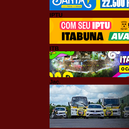
IPTU
ITB
Jaç.