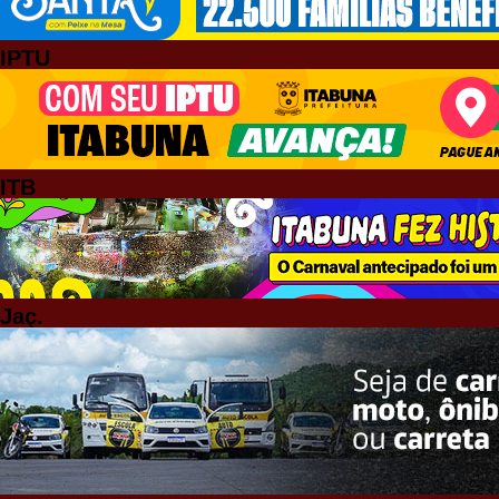
IPTU
ITB
Jaç.