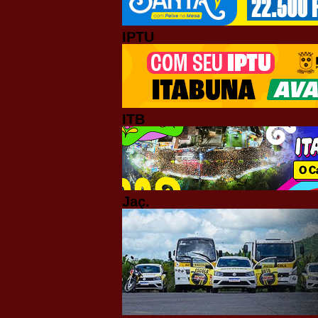
IPTU
ITB
Jaç.