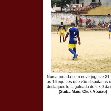
Numa rodada com nove jogos e 31 go
as 16 equipes que vão disputar as 
destaques foi a goleada de 6 x 0 
(Saiba Mais, Click Abaixo)