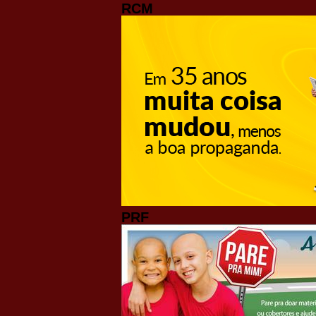
RCM
PRF