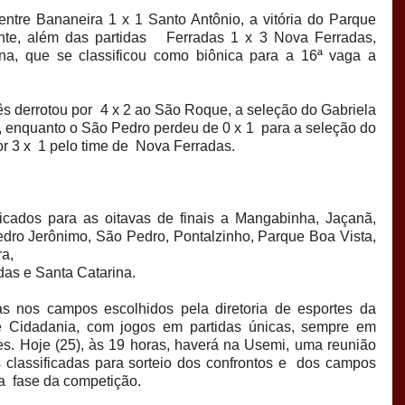
ntre Bananeira 1 x 1 Santo Antônio, a vitória do Parque
ante, além das partidas Ferradas 1 x 3 Nova Ferradas,
a, que se classificou como biônica para a 16ª vaga a
ês derrotou por 4 x 2 ao São Roque, a seleção do Gabriela
a, enquanto o São Pedro perdeu de 0 x 1 para a seleção do
por 3 x 1 pelo time de Nova Ferradas.
ficados para as oitavas de finais a Mangabinha, Jaçanã,
Pedro Jerônimo, São Pedro, Pontalzinho, Parque Boa Vista,
a,
das e Santa Catarina.
das nos campos escolhidos pela diretoria de esportes da
e Cidadania, com jogos em partidas únicas, sempre em
s. Hoje (25), às 19 horas, haverá na Usemi, uma reunião
 classificadas para sorteio dos confrontos e dos campos
ta fase da competição.