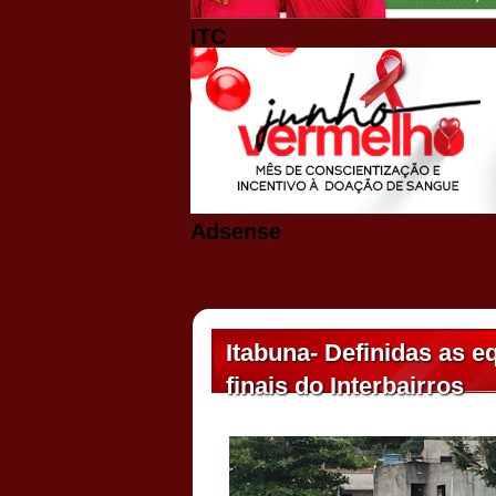
ITC
Adsense
Itabuna- Definidas as e
finais do Interbairros