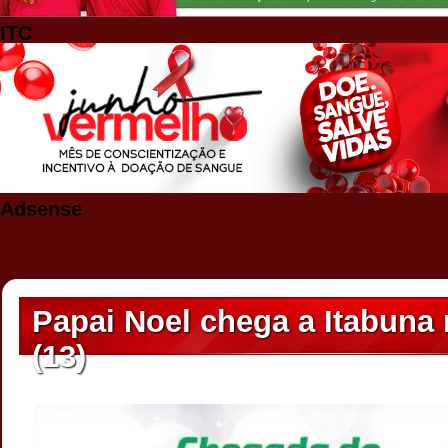
ITC
Adsense
Papai Noel chega a Itabuna n
(13)