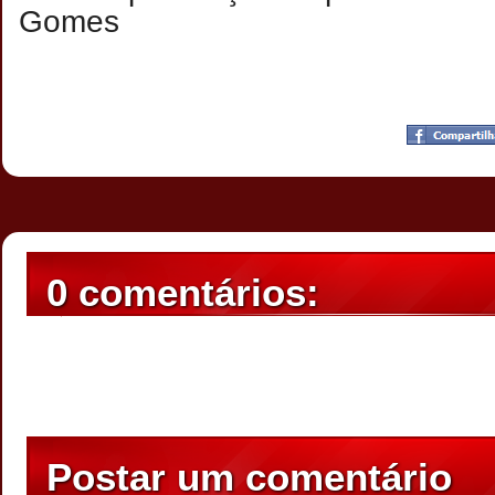
Gomes
Postado por
CHAPARRAUS
às
21:48
0 comentários:
Postar um comentário