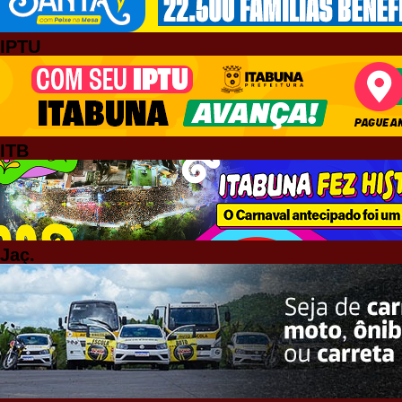
IPTU
ITB
Jaç.