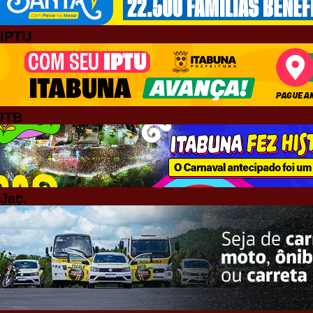
IPTU
ITB
Jaç.