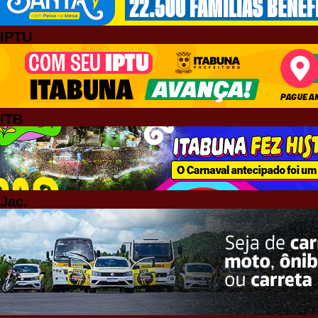
IPTU
ITB
Jaç.