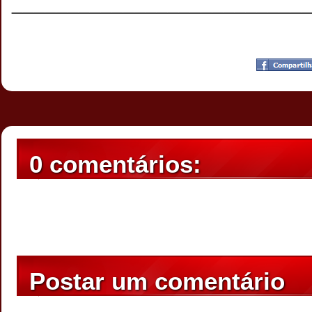
__________________________
Postado por
CHAPARRAUS
às
19:17
0 comentários:
Postar um comentário