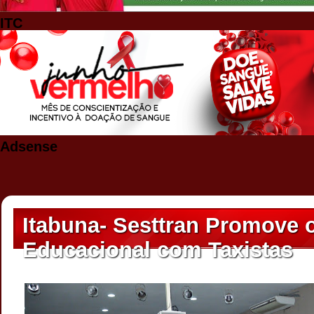
ITC
Adsense
Itabuna- Sesttran Promove 
Educacional com Taxistas