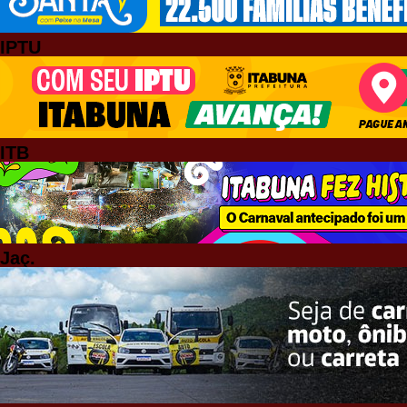
IPTU
ITB
Jaç.