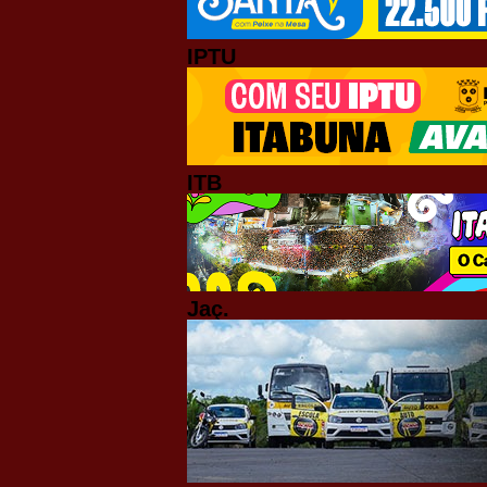
IPTU
ITB
Jaç.