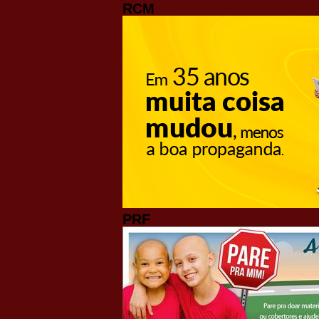
RCM
PRF