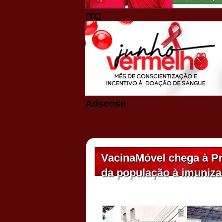
ITC
Adsense
VacinaMóvel chega à Pr
da população à imuniz