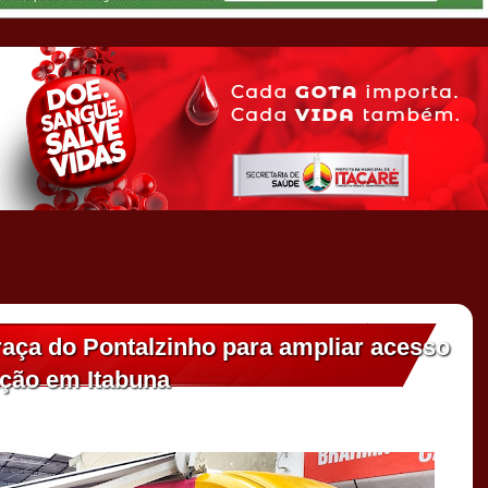
aça do Pontalzinho para ampliar acesso
ação em Itabuna