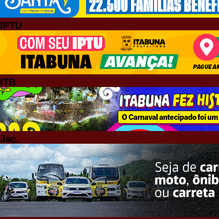
IPTU
ITB
Jaç.