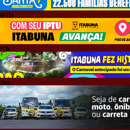
IPTU
ITB
Jaç.