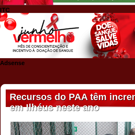
ITC
Adsense
Recursos do PAA têm incre
em Ilhéus neste ano